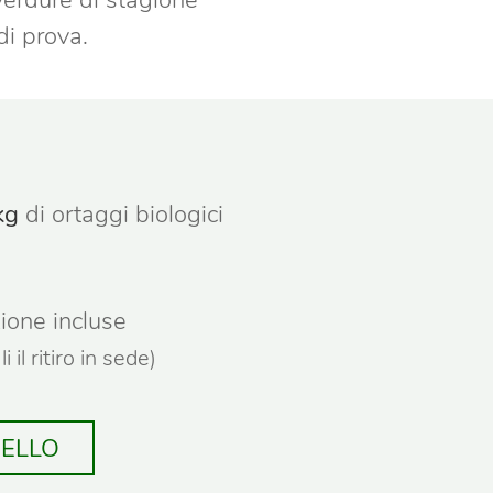
 verdure di stagione
di prova.
kg
di ortaggi biologici
ione incluse
 il ritiro in sede)
RELLO