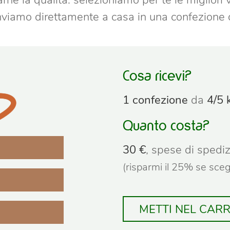
rne la qualità: selezioniamo per te le migliori
inviamo direttamente a casa in una confezione 
Cosa ricevi?
1 confezione
da
4/5 
Quanto costa?
30 €
, spese di spediz
(risparmi il 25% se scegli
METTI NEL CAR