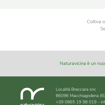
Coltiva o
Se
Naturavicina è un nuo
Località Brecciara snc
86096 Macchiagodena (IS)
+39 0865 19 98 019 - inf