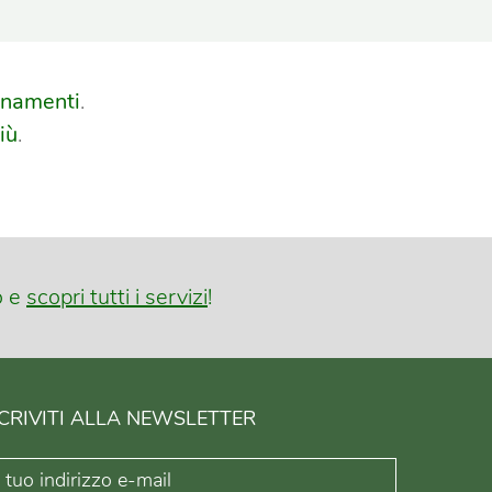
namenti
.
iù
.
o e
scopri tutti i servizi
!
SCRIVITI ALLA NEWSLETTER